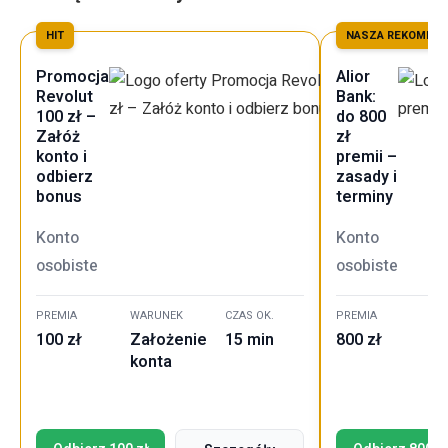
HIT
NASZA REKOMEND
Promocja
Alior
Revolut
Bank:
100 zł –
do 800
Załóż
zł
konto i
premii –
odbierz
zasady i
bonus
terminy
Konto
Konto
osobiste
osobiste
PREMIA
WARUNEK
CZAS OK.
PREMIA
WA
100 zł
Założenie
15 min
800 zł
Za
konta
ko