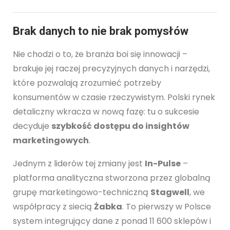
Brak danych to nie brak pomysłów
Nie chodzi o to, że branża boi się innowacji –
brakuje jej raczej precyzyjnych danych i narzędzi,
które pozwalają zrozumieć potrzeby
konsumentów w czasie rzeczywistym. Polski rynek
detaliczny wkracza w nową fazę: tu o sukcesie
decyduje
szybkość dostępu do insightów
marketingowych
.
Jednym z liderów tej zmiany jest
In-Pulse
–
platforma analityczna stworzona przez globalną
grupę marketingowo-techniczną
Stagwell
, we
współpracy z siecią
Żabka
. To pierwszy w Polsce
system integrujący dane z ponad 11 600 sklepów i