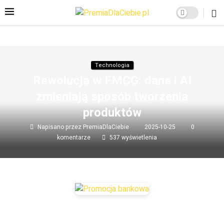
Technologia
Rewolucja w FMCG: dane i AI
zmieniają sposób tworzenia
produktów
Napisano przez
PremiaDlaCiebie
2025-10-25
0
komentarze
537
wyświetlenia