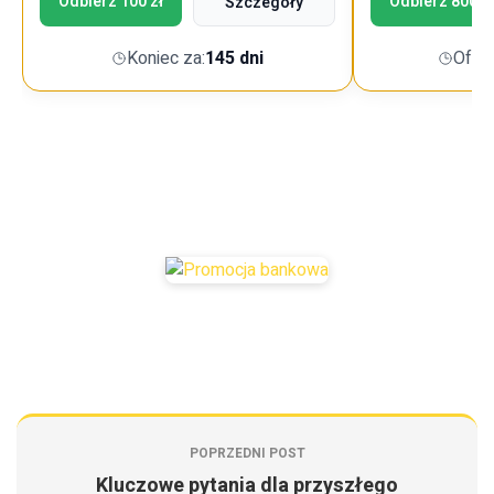
Odbierz 100 zł
Odbierz 800 z
Szczegóły
Koniec za:
145 dni
Ofer
POPRZEDNI POST
Kluczowe pytania dla przyszłego