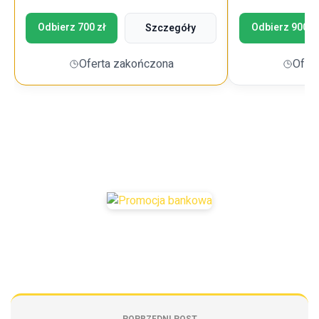
Odbierz 700 zł
Odbierz 900 z
Szczegóły
Oferta zakończona
Ofer