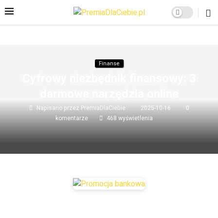
Finanse
Cyfrowy niezbędnik finansowy: 3
darmowe narzędzia online
Napisano przez
PremiaDlaCiebie
2025-10-16
0
komentarze
468
wyświetlenia