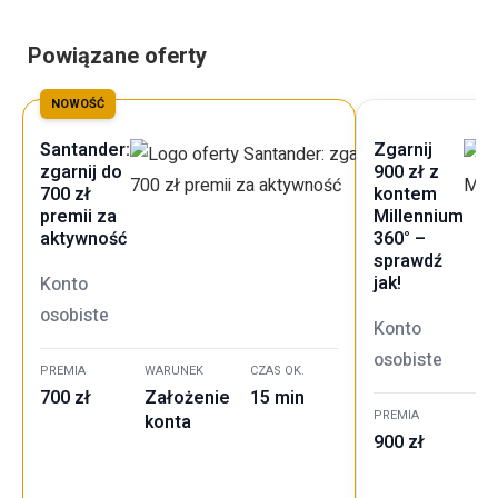
Powiązane oferty
NOWOŚĆ
Santander:
Zgarnij
zgarnij do
900 zł z
700 zł
kontem
premii za
Millennium
aktywność
360° –
sprawdź
jak!
Konto
osobiste
Konto
osobiste
PREMIA
WARUNEK
CZAS OK.
700 zł
Założenie
15 min
PREMIA
WA
konta
900 zł
Za
ko